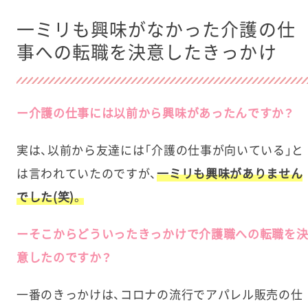
前職の「接客スイッチ」をオンにしてコミュニケ
一ミリも興味がなかった介護の仕
ーション
事への転職を決意したきっかけ
突発的なことがあっても広い視野を持てるよう
になりたい
ー介護の仕事には以前から興味があったんですか？
利用者様一人ひとりに合ったケアを学び、信頼
関係を築いていきたい
実は、以前から友達には「介護の仕事が向いている」と
は言われていたのですが、
一ミリも興味がありません
でした(笑)
。
ーそこからどういったきっかけで介護職への転職を
意したのですか？
一番のきっかけは、コロナの流行でアパレル販売の仕